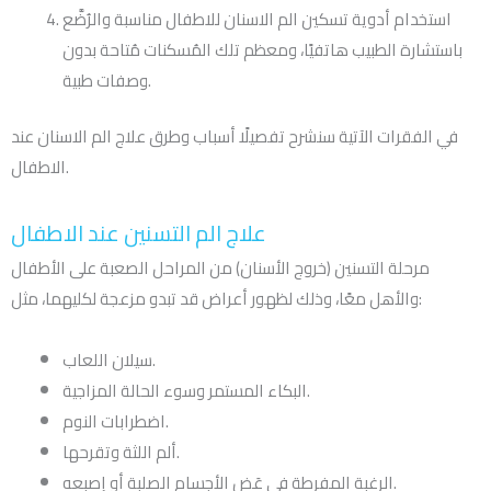
استخدام أدوية تسكين الم الاسنان للاطفال مناسبة والرُضَّع
باستشارة الطبيب هاتفيًا، ومعظم تلك المُسكنات مُتاحة بدون
وصفات طبية.
في الفقرات الآتية سنشرح تفصيلًا أسباب وطرق علاج الم الاسنان عند
الاطفال.
علاج الم التسنين عند الاطفال
مرحلة التسنين (خروج الأسنان) من المراحل الصعبة على الأطفال
والأهل معًا، وذلك لظهور أعراض قد تبدو مزعجة لكليهما، مثل:
سيلان اللعاب.
البكاء المستمر وسوء الحالة المزاجية.
اضطرابات النوم.
ألم اللثة وتقرحها.
الرغبة المفرطة في عَض الأجسام الصلبة أو إصبعه.