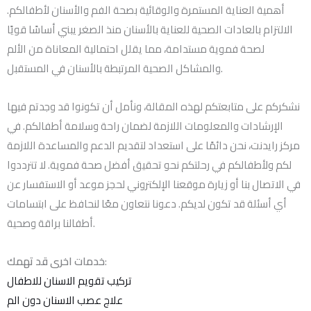
أهمية العناية المستمرة والوقائية بصحة الفم والأسنان لأطفالكم.
الالتزام بالعادات الصحية للعناية بالأسنان منذ الصغر يبني أساسًا قويًا
لصحة فموية مستدامة، مما يقلل احتمالية المعاناة من الألم
والمشاكل الصحية المرتبطة بالأسنان في المستقبل.
نشكركم على متابعتكم لهذه المقالة، ونأمل أن تكونوا قد وجدتم فيها
الإرشادات والمعلومات اللازمة لضمان راحة وسلامة أطفالكم. في
مركز رايدنت، نحن دائمًا على استعداد لتقديم الدعم والمساعدة اللازمة
لكم ولأطفالكم في رحلتكم نحو تحقيق أفضل صحة فموية. لا تترددوا
في الاتصال بنا أو زيارة موقعنا الإلكتروني لحجز موعد أو الاستفسار عن
أي أسئلة قد تكون لديكم. دعونا نتعاون معًا لنحافظ على ابتسامات
أطفالنا براقة وصحية.
:
خدمات اخرى قد تهمك
تركيب تقويم الاسنان للاطفال
علاج عصب الاسنان دون الم