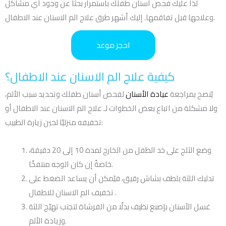
لذا عليك فحص أسنان طفلك باستمرار بحثًا عن وجود أي مشاكل
وعلاجها قبل تفاقمها. إليك أشهر طرق علاج الم الاسنان عند الاطفال.
احجز موعد
كيفية علاج الم الاسنان عند الاطفال؟
يُنصح بمراجعة
عيادة الأسنان
لفحص أسنان طفلك وتحديد سبب الألم،
ولا مشكلة من اتباع بعض الخطوات لـ علاج الم الاسنان عند الاطفال أو
تخفيفه منزليًا لحين زيارة الطبيب:
وضع الثلج على خد الطفل من الخارج لمدة 10 إلى 20 دقيقة،
خاصةً إن كان الوجه منتفخًا.
تدليك اللثة بلطف بشاش رقيق، فيُمكن أن يساعد الضغط على
تخفيف الم الاسنان للاطفال .
غسل الأسنان بإصبع نظيف بدلًا من الفرشاة لتجنب تهيّج اللثة
وزيادة الألم.