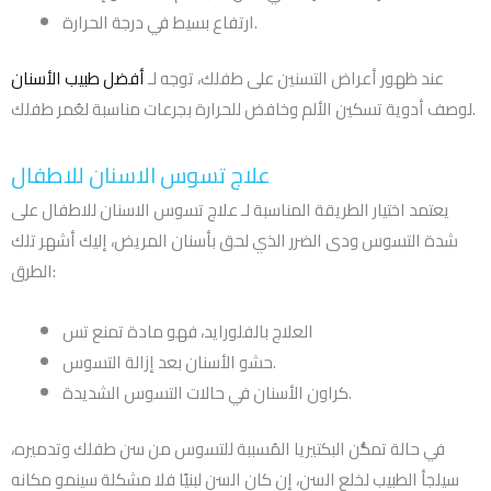
ارتفاع بسيط في درجة الحرارة.
عند ظهور أعراض التسنين على طفلك، توجه لـ
أفضل طبيب الأسنان
لوصف أدوية تسكين الألم وخافض للحرارة بجرعات مناسبة لعُمر طفلك.
علاج تسوس الاسنان للاطفال
يعتمد اختيار الطريقة المناسبة لـ علاج تسوس الاسنان للاطفال على
شدة التسوس ودى الضرر الذي لحق بأسنان المريض، إليك أشهر تلك
الطرق:
العلاج بالفلورايد، فهو مادة تمنع تس
حشو الأسنان بعد إزالة التسوس.
كراون الأسنان في حالات التسوس الشديدة.
في حالة تمكُّن البكتيريا المُسببة للتسوس من سن طفلك وتدميره،
سيلجأ الطبيب لخلع السن، إن كان السن لبنيًا فلا مشكلة سينمو مكانه