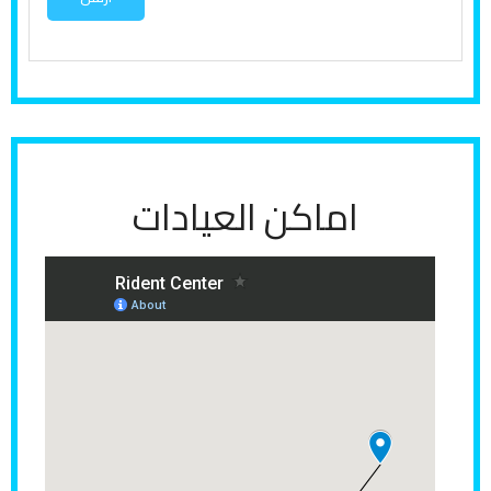
ف
س
ا
ر
ع
ن
اماكن العيادات