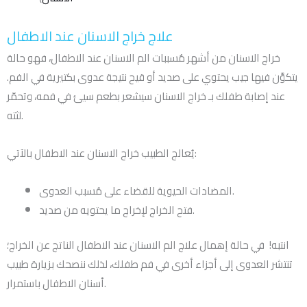
علاج خراج الاسنان عند الاطفال
خراج الاسنان من أشهر مٌسببات الم الاسنان عند الاطفال، فهو حالة
يتكوَّن فيها جيب يحتوي على صديد أو قيح نتيجة عدوى بكتيرية في الفم.
عند إصابة طفلك بـ خراج الاسنان سيشعر بطعم سيئ في فمه، وتحمّر
لثته.
يُعالج الطبيب خراج الاسنان عند الاطفال بالآتي:
المضادات الحيوية للقضاء على مُسبب العدوى.
فتح الخراج لإخراج ما يحتويه من صديد.
انتبه! في حالة إهمال علاج الم الاسنان عند الاطفال الناتج عن الخراج؛
تنتشر العدوى إلى أجزاء أخرى في فم طفلك، لذلك ننصحك بزيارة طبيب
أسنان الاطفال باستمرار.