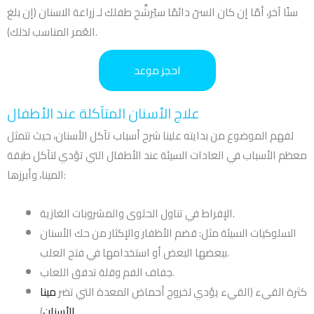
سنًا آخر، أمّا إن كان السنُ دائمًا سيُرشَّح طفلك لـ زراعة الاسنان (إن بلغ
العُمر المناسب لذلك).
احجز موعد
علاج الأسنان المتآكلة عند الأطفال
لفهم الموضوع من بدايته علينا شرح أسباب تآكل الأسنان، حيث تتمثل
معظم الأسباب في العادات السيئة عند الأطفال التي تؤدي لتآكل طبقة
المينا، وأبرزها:
الإفراط في تناول الحلوى والمشروبات الغازية.
السلوكيات السيئة مثل: قضم الأظفار والإكثار من حك الأسنان
ببعضها البعض أو استخدامها في فتح العلب.
جفاف الفم وقلة تدفق اللعاب.
كثرة القيء (القيء يؤدي لخروج أحماض المعدة التي تضر
مينا
الأسنان
)