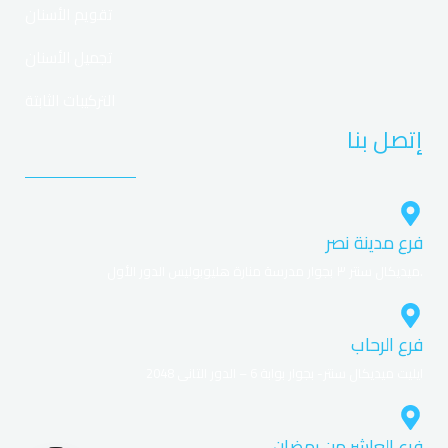
تقويم الأسنان
تجميل الأسنان
التركيبات الثابتة
إتصل بنا
فرع مدينة نصر
ميديكال سنتر ٣ بجوار مدرسة منارة هليوبوليس الدور الأول.
فرع الرحاب
ايليت ميديكال سنتر- بجوار بوابة 6 – الدور التانى 2048
فرع العاشر من رمضان