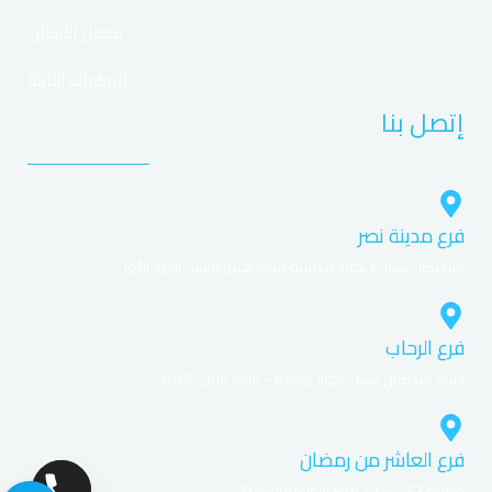
تجميل الأسنان
التركيبات الثابتة
إتصل بنا
فرع مدينة نصر
ميديكال سنتر ٣ بجوار مدرسة منارة هليوبوليس الدور الأول.
فرع الرحاب
ايليت ميديكال سنتر- بجوار بوابة 6 – الدور التانى 2048
فرع العاشر من رمضان
قطعه 63 – شارع مصر النور مجاورة 71