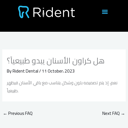
Skip
to
content
هل كراون الأسنان يبدو طبيعياً؟
By
Rident Dental
/
11 October، 2023
نعم، إذ يتم تصميمه بلون وشكل يتناسب مع باقي الأسنان فيظهر
طبيعياً.
←
Previous FAQ
Next FAQ
→