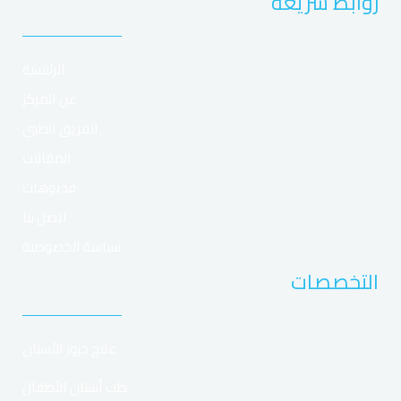
روابط سريعة
b
a
u
t
l
c
o
g
b
e
r
h
o
r
e
r
a
k
a
t
m
الرئيسية
عن المركز
الفريق الطبي
المقالات
فديوهات
اتصل بنا
سياسة الخصوصية
التخصصات
علاج جزور الأسنان
طب أسنان الأطفال