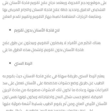
على موقع وحجم الفجوة، ويعتمد نجاح علاج تقويم فلجة الأسنان على
التشخيص الدقيق وتحديد خطة علاج فلجة الاسنان والتزام المريض بها
ومتابعة الزيارات المنتظمة لضبط جهاز التقويم وتقييم تقدم العلاج.
لاج فلجة الأسنان بدون تقويم
هناك الكثير من الأفراد لا يفضلون التقويم، ويبحثون عن طرق علاج
فلجة الأسنان بدون تقويم، وتشمل هذه الطرق ما يلي:
الربط السني
يعتبر الربط السني طريقة سهلة في علاج فلجة الاسنان، حيث يقوم به
الطبيب عن طريق وضع حشوات مخصصة على الأسنان تعمل على سد
الفراغات بينها، وعادة ما تكون تلك الحشوات مصنوعة من مادة الريزن
المركبة، تصنع حسب شكل السن واحتياجاته، ويكون لونها نفس لون
الأسنان الأبيض العاج، ومن ثم يقوم الطبيب بتسليط أشعة ضوئية عليها
لكي تجف وتتصلب وتندمج مع السن وتظهر في شكل طبيعي.