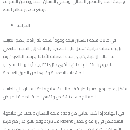
وظيفة الفم والمظهر الجمالي، ويحمي الأسنان المجاورة من الانحراف
ويمنع تدهور عظام الفك.
الجراحة
في حالات فلجة الاسنان نتيجة وجود أنسجة لثة زائدة، ينصح الطبيب
بإجراء عملية جراحية تعمل على تصغيره وإعادته إلى الحجم الطبيعي
من خلال إزالتها، وتجرى هذه العملية للأطفال، بينما البالغون يتم
علاجهم باستخدام الطرق الأخرى مثل؛ التقويم أو الربط السني أو
الحشوات التجميلية وغيرها من الطرق العلاجية.
بشكل عام؛ يرجع اختيار الطريقة المناسبة لعلاج فلجة الاسنان إلى الطبيب
المعالج حسب تشخيص وتقييم الحالة الصحية للمريض.
في النهاية؛ إذا كنت تعاني من وجود فلجة الاسنان وترغب في علاجها،
فلا تتردد وقم بالتواصل مع مركز Rident المتخصص في زراعة وتجميل
الأسنان تحت قيادة الدكتور محمد الحديدي الذي يتمتع بخبرة طويلة،