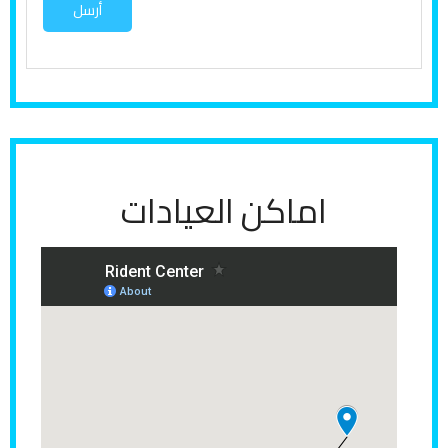
ت
أرسل
ف
س
ا
ر
ع
ن
اماكن العيادات