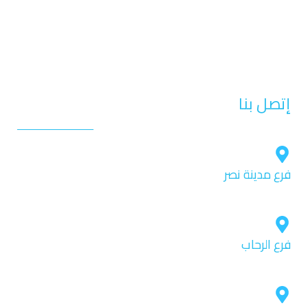
تقويم الأسنان
تجميل الأسنان
التركيبات الثابتة
إتصل بنا
فرع مدينة نصر
ميديكال سنتر ٣ بجوار مدرسة منارة هليوبوليس الدور الأول.
فرع الرحاب
ايليت ميديكال سنتر- بجوار بوابة 6 – الدور التانى 2048