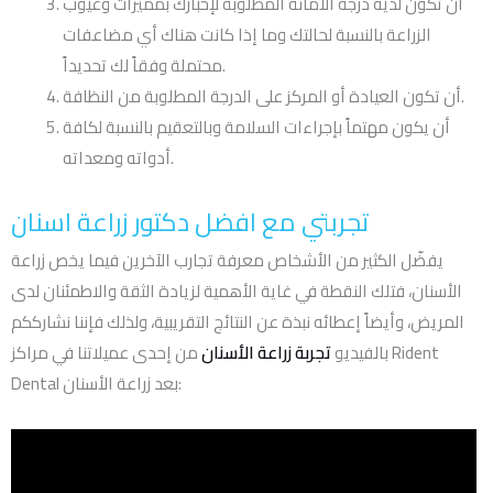
أن تكون لديه درجة الأمانة المطلوبة لإخبارك بمميزات وعيوب
الزراعة بالنسبة لحالتك وما إذا كانت هناك أي مضاعفات
محتملة وفقاً لك تحديداً.
أن تكون العيادة أو المركز على الدرجة المطلوبة من النظافة.
أن يكون مهتماً بإجراءات السلامة وبالتعقيم بالنسبة لكافة
أدواته ومعداته.
تجربتي مع افضل دكتور زراعة اسنان
يفضّل الكثير من الأشخاص معرفة تجارب الآخرين فيما يخص زراعة
الأسنان، فتلك النقطة في غاية الأهمية لزيادة الثقة والاطمئنان لدى
المريض، وأيضاً إعطائه نبذة عن النتائج التقريبية، ولذلك فإننا نشارككم
بالفيديو
تجربة زراعة الأسنان
من إحدى عميلاتنا في مراكز Rident
Dental بعد زراعة الأسنان: