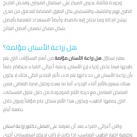
وجودة فائقة، يحرص المركز على استقبال المرضى وفحص التاريخ
الطبي لهم والكشف والتشخيص بكل الطرق الممكنة للتحقق من مدى
ترشح الحالة وما تحتاج إليه بالضبط، وأيضاً الاستعداد للعملية بأفضل
شكل ممكن لضمان أفضل النتائج.
هل زراعة الأسنان مؤلمة؟
يعتبر تساؤل
هل زراعة الأسنان مؤلمة
من أهم التساؤلات التي يتم
طرحها فيما يخص إجراء زرع الأسنان، وعليه أعزائي القراء، نحيطكم علماً
بأن زراعة الأسنان في حد ذاتها تتم تحت تأثير التخدير الكلي لذلك لا يكون
هناك شعور بالألم أثناء الإجراء، أما ما بعده وخلال فترة التعافي فمن
الممكن التعامل مع درجة الألم الموجودة من خلال تناول المسكنات
التي يصفها الطبيب، ويكون هذا الألم بشكل عام مؤقتاً ويزول خلال
بضعة أيام.
والآن أعزائي القراء، بعد أن تعرفنا على
افضل دكتور زراعة اسنان
وكيفية اختيار الطبيب المناسب، إذا كانت لا زالت لديكم استفسارات أخرى