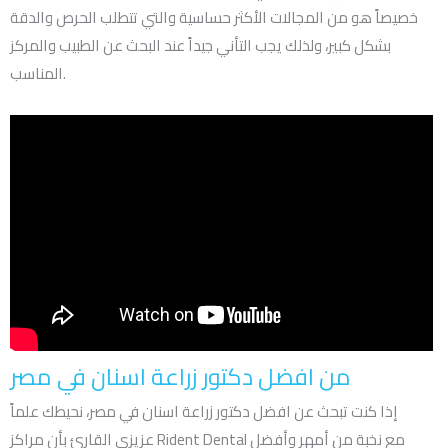
خصيصاً هو من المجالات الأكثر حساسية والتي تتطلب الحرص والدقة
بشكل كبير، ولذلك يجب التأني جيداً عند البحث عن الطبيب والمركز
المناسب.
من افضل دكتور زراعة اسنان في مصر
إذا كنت تبحث عن افضل دكتور زراعة اسنان في مصر، نحيطك علماً
عزيزي القارئ بأن مراكز Rident Dental مع نخبة من أمهر وأفضل