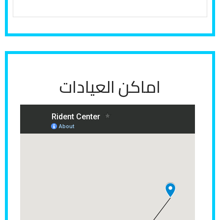
س
ا
ر
ع
ن
اماكن العيادات