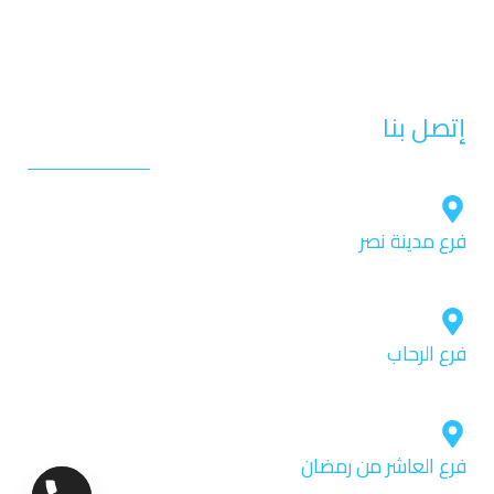
تجميل الأسنان
التركيبات الثابتة
إتصل بنا
فرع مدينة نصر
ميديكال سنتر ٣ بجوار مدرسة منارة هليوبوليس الدور الأول.
فرع الرحاب
ايليت ميديكال سنتر- بجوار بوابة 6 – الدور التانى 2048
فرع العاشر من رمضان