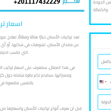
فس الجودة
والكفائة
اسعار تركيب الاسن
تعد تركيبات الأسنان خيارًا هامًا وفعّالًا لعلاج
عن فقدان الأسنان، تشوهات في شكلها، أو أي م
التي تناسب احتياجات كل فرد وتوفر له الحلول المناسبة لتحسين صحة ومظهر أسنانه.
ا
ل
في هذا المقال، سنتعرف على اسعار تركيب الاس
ا
ومميزاتها. سنقدم لكم نظرة شاملة حول كل 
ر
س
بالنفس. فتابعونا في هذه الرحلة لاكتشاف عالم تركيبات الأسنان والفوائد التي تقدمها.
ق
م
م
ب
ا
ا
ا
ل
قبل ان نعرف أنواع تركيبات الأسنان واسعارها من ا
ل