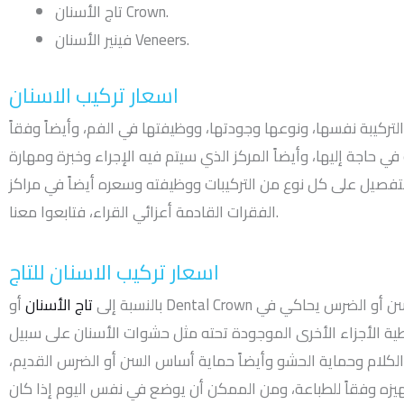
تاج الأسنان Crown.
فينير الأسنان Veneers.
اسعار تركيب الاسنان
التركيبة نفسها، ونوعها وجودتها، ووظيفتها في الفم، وأيضاً وفقاً
ي حاجة إليها، وأيضاً المركز الذي سيتم فيه الإجراء وخبرة ومهارة
على كل نوع من التركيبات ووظيفته وسعره أيضاً في مراكز Rident للأسنان في
الفقرات القادمة أعزائي القراء، فتابعوا معنا.
اسعار تركيب الاسنان للتاج
بالنسبة إلى
تاج الأسنان
أو Dental Crown فهو عبارة عن جزء خارجي صلب من البورسلين للسن أو الضرس يحاكي في
ة الأجزاء الأخرى الموجودة تحته مثل حشوات الأسنان على سبيل
لكلام وحماية الحشو وأيضاً حماية أساس السن أو الضرس القديم،
هيزه وفقاً للطباعة، ومن الممكن أن يوضع في نفس اليوم إذا كان