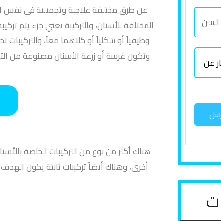
ل
د
عن طرق مختلفة علاجية وتجميلية في نفس ا
ه
ا
ك
و
المختلفة للأسنان، والتركيبة تعني جزء يتم تركي
ا
ل
ا
ل
وظيفياً أو شكلياً أو كلاهما معاً، والتركيبات 
ت
س
م
ة
ا
وتكون غرسة أو زرعة الأسنان مصنوعة من التي
ف
ن
ل
ل
*
ا
س
رسل
ت
ف
س
هناك أكثر من نوع من التركيبات الخاصة بالأسن
ا
أخرى، وهناك أيضاً تركيبات ثابتة يكون الهدف
ر
ع
ات
ن